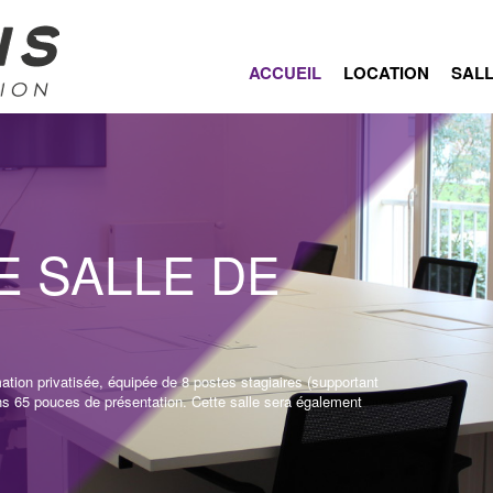
ACCUEIL
LOCATION
SALL
E SALLE DE
ation privatisée, équipée de 8 postes stagiaires (supportant
ns 65 pouces de présentation. Cette salle sera également