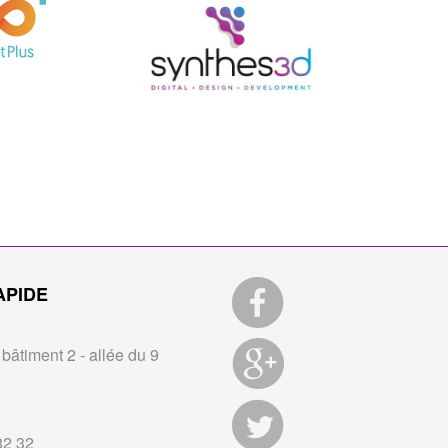
APIDE
bâtiment 2 - allée du 9
9
82 32